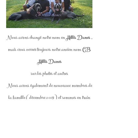
Nous avons changé notre nom en
Hillis Danes
,
mais vous verrez toujours notre ancien nom
CB
Hillis Danes
sur les photos et autres
Nous avons également de nouveaux membres de
la famille (décembre 2019) et sommes en train
de créer un site Web pour eux. Vous pouvez voir le
début du ou des nouveaux sites Web sur
www.hillisdanesxdolls.com