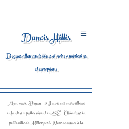
Danois Hillis
Dogues allemands bleus et noirs américains
et européens
Mon mari, Bryan
& I avec nos merveilleux
enfants à 2 pattes vivent en SE
Ohio dans la
petite ville de Millersport. Nous sommes à la